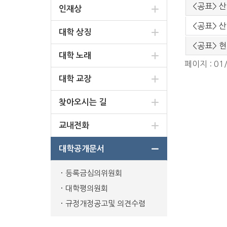
<공표> 산
인재상
<공표> 산
대학 상징
<공표> 현
대학 노래
페이지 : 01
대학 교장
찾아오시는 길
교내전화
대학공개문서
등록금심의위원회
대학평의원회
규정개정공고및 의견수렴