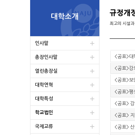
규정개
대학소개
최고의 시설과
인사말
<공표>대
총장인사말
<공표>강
열린총장실
<공표>보
대학연혁
<공표>평
대학특성
<공표> 강의
학교법인
<공표> 지
국제교류
<공표> 산