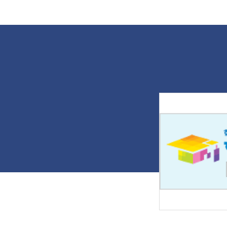
다. 나주대 토목조경학과 '교육기부
성
단'은 국가 기술적 차원의 특성화 교육
콘
체제를 구축하고 지역사회를 기반으
나
로 재능을 기부하기 위해 지난 2012
마
년 2월 구성됐다. 그동안 나주 호남원
을
예고, 광주자연과학고 등 지역의 많은
입
재학생을 대상으로 조경과 토목환경
불
에 대한 무상 교육을 꾸준히 이어가고
은
있다. 교육에 참여한 정원산업과 3학
채
년 한민수 학생은 "현장감 있는 지적
학
측량과 최신 장비인 GPS 관련 수업으
에
로 조경·산림토목을 융합해 이해할 수
콘
있었다"며 "직접 참여하는 시연을 통
무
해 기술을 습득하는 데 큰 도움이 됐
소
다"고 전했다. 출처 : 전남일보
하
(https://www.jnilbo.com)
해
때
'
을
다
희
끄