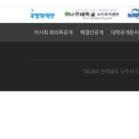
대
연
더
주
하
이사회 회의록공개
예결산공개
대학공개문서
나
는
의
는
깊
오
58280 전라남도 나주시 다
께
공
런
었
역
감
김
지
지
문
하