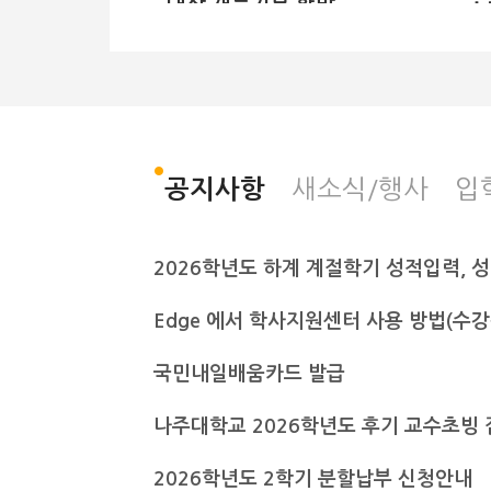
대상 재능기부 활발
정원설계·GPS 측량 실
습
전남광주통합특별시 나주대학교가 전
나
남과학고 정원산업과 학생들에게 재
대
능기부 교육을 마친 후 기념사진을 촬
의
새소식/행사
입
공지사항
영하고 있다. 나주대학교 제공 출처 :
교
전남일보
힐
(https://www.jnilbo.com) 전남
호
광주통합특별시 나주대학교 토목조경
대
학과는 교수진이 주축으로 구성된 박
주
사급 강사진으로 매년 지역사회 특성
인
화 고교를 대상으로 교육 기부를 실천
Edge 에서 학사지원센터 사용 방법(수
이
해 오고 있다고 23일 밝혔다. 최근에
사
는 구례군 소재 전남과학고 정원산업
국민내일배움카드 발급
공
과 학생들에게 재능기부 교육이 이뤄
부
졌다. 이날 김상범 교수의 정원계획과
하
나주대학교 2026학년도 후기 교수초빙 
설계 강의를 비롯해 김찬용 교수의 레
와
벨측량·GPS 관련 시연 강의 등 실무
다
중심의 다채로운 프로그램이 진행됐
2026학년도 2학기 분할납부 신청안내
지