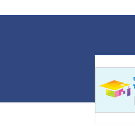
다. 나주대 토목조경학과 '교육기부
성
단'은 국가 기술적 차원의 특성화 교육
콘
체제를 구축하고 지역사회를 기반으
나
로 재능을 기부하기 위해 지난 2012
마
년 2월 구성됐다. 그동안 나주 호남원
을
예고, 광주자연과학고 등 지역의 많은
입
재학생을 대상으로 조경과 토목환경
불
에 대한 무상 교육을 꾸준히 이어가고
은
있다. 교육에 참여한 정원산업과 3학
채
년 한민수 학생은 "현장감 있는 지적
학
측량과 최신 장비인 GPS 관련 수업으
에
로 조경·산림토목을 융합해 이해할 수
콘
있었다"며 "직접 참여하는 시연을 통
무
해 기술을 습득하는 데 큰 도움이 됐
소
다"고 전했다. 출처 : 전남일보
하
(https://www.jnilbo.com)
해
때
'
을
다
희
끄