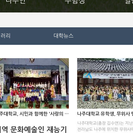
나주인
수험생
일
갤러리
대학뉴스
나주대학교, 시민과 함께한 '사랑의 힐링콘서트' 성료
나주대학교(총장 김수연)는 지난 
지역 문화예술인 재능기
전라남도 나주에 위치한 무위사