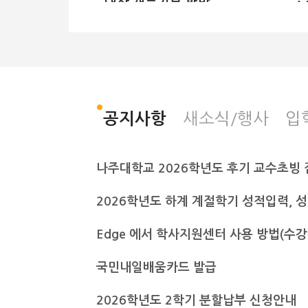
대상 재능기부 활발
정원설계·GPS 측량 실
습
전남광주통합특별시 나주대학교가 전
나
남과학고 정원산업과 학생들에게 재
대
능기부 교육을 마친 후 기념사진을 촬
의
새소식/행사
입
공지사항
영하고 있다. 나주대학교 제공 출처 :
교
전남일보
힐
(https://www.jnilbo.com) 전남
호
광주통합특별시 나주대학교 토목조경
나주대학교 2026학년도 후기 교수초빙 
대
학과는 교수진이 주축으로 구성된 박
주
사급 강사진으로 매년 지역사회 특성
인
화 고교를 대상으로 교육 기부를 실천
이
해 오고 있다고 23일 밝혔다. 최근에
사
는 구례군 소재 전남과학고 정원산업
Edge 에서 학사지원센터 사용 방법(수
공
과 학생들에게 재능기부 교육이 이뤄
부
졌다. 이날 김상범 교수의 정원계획과
하
국민내일배움카드 발급
설계 강의를 비롯해 김찬용 교수의 레
와
벨측량·GPS 관련 시연 강의 등 실무
다
중심의 다채로운 프로그램이 진행됐
2026학년도 2학기 분할납부 신청안내
지