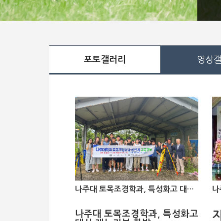
포토갤러리
영상
나주대 토목조경학과, 특성화고 대상 재능기부 활발
나주대 토목조경학과, 특성화고