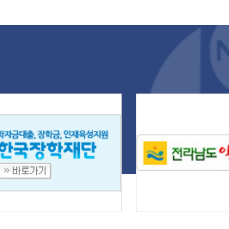
단체협의회장의 축사로 시작됐다.
서트의 기획과 연출을 맡은 임소엽
주대학교 교수는 공연의 시작부터
지막 무대까지 다양한 장르의 공연
 유기적으로 구성하며 관객들의 몰
도를 높였다. 특히 '천상의 악기'로
리는 오카리나를 중심으로 한 공연
 맑고 따뜻한 선율로 공연장을 가득
우며 깊은 감동을 선사했다. 나주대
교가 지난 11일 나주대학교 대강당
서 '나주대와 함께하는 사랑의 힐링
서트'를 개최했다. 나주대학교 제공
대에는 루나, 은빛, 새빛, 광산 오카
리, 동강, 사직골 등 지역에서 활동
는 오카리나 앙상블 6개 팀이 참여
 '베사메무초', '여행을 떠나요', '그
 그 사람', '내 하나의 사랑은 가고',
개똥벌레', '바위섬' 등 친숙한 곡들
 연주하며 관객들의 큰 박수를 받았
. 이어 신성철의 색소폰 연주와 박원
의 하모니카 공연, 조은진 단장이 이
는 너울예술단의 한국무용 '태평성