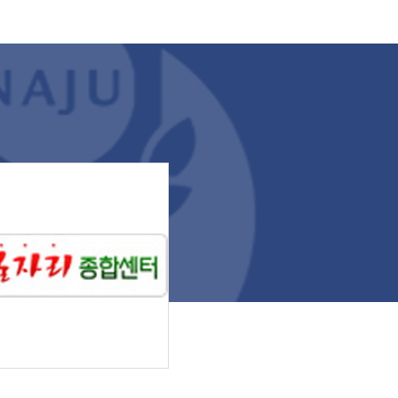
비정신에 대한 깊이 있는 설명을 들으며 한
국 전통 교육기관의 의미를 배웠다. 특히 학
생들은 조선시대 유생들이 입던 유생복을
직접 착용해 보는 체험 활동에 높은 관심과
흥미를 보였다. 전통문화 체험뿐만 아니라
현대 사회의 화두인 환경 문제를 결합한 ‘탄
소중립 만들기 체험’도 함께 운영됐다. 학생
들은 한국 사회의 친환경 실천 문화를 배우
고 일상 속 탄소중립의 중요성을 함께 고민
하는 시간을 가졌다. 이어 학생들은 광주
신창동 유적을 방문해 한국 고대 문명의 흔
적을 직접 확인하며 한국 문화의 유구한 역
사성을 체감했다. 마지막으로 도심 속에 자
리 잡은 무양서원을 방문해 전통 교육 공간
이 지닌 역사적 가치와 고유의 서원 문화를
경험하는 것으로 일정을 마무리했다. 행사
에 참여한 한 베트남 유학생은 “한국의 전
통문화를 책이 아닌 온몸으로 직접 체험할
수 있어 정말 뜻깊은 하루였다”라며 “특히
고즈넉한 서원의 분위기 속에서 선비복을
입어본 경험은 평생 잊지 못할 인상 깊은 추
억이 될 것 같다”고 소감을 전했다. 이번 행