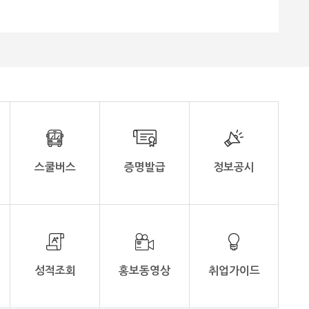
그램을 진행
사매일신문 편집국 | 2026.06.01
와 전통 생
[15:50] - 5월 27일, 국가유산청·광주시·광
 제공하여,
산구 주최 ‘무양 in the city’ 프로그램 참여
화 이해를
- 월봉·무양서원서 유생복 체험, 신창동 유
적지 탐방 등 다채로운 일정 소화 나주대
통 공예 체
학교(총장 김수연)에 재학 중인 베트남 유
한국의 정신
학생들이 한국의 전통문화와 고대 역사의
있었다. 특
숨결을 직접 느끼는 뜻깊은 시간을 가졌다.
과 역사 깊
나주대학교 베트남 유학생들은 지난 5
깊은 인상
월 27일 국가유산청, 광주광역시, 광산구가
주최하고 (재)고대문화재연구원이 주관하
 직접 체
는 2026년 향교·서원 국가유산 활용사
스쿨버스
증명발급
정보공시
 경험을 통
업 ‘무양 in the city’의 일환인 ‘무양, 다(多)
 앞으로의
누리 사랑방’ 답사 프로그램에 참여했다.
 같다”고
이번 프로그램은 외국인 유학생들을 대상
으로 한국의 역사적 가치를 알리기 위해 기
중하는 것
획되었으며, 광주의 대표적 문화유산인 월
중요한 과
봉서원과 무양서원, 그리고 고대 문명의 흔
 교류 프
적이 남아있는 광주 신창동 유적을 탐방하
성적조회
홍보동영상
취업가이드
고 밝혔다.
는 코스로 진행됐다. 이날 서원을 찾은 베
트남 유학생들은 조선시대의 교육문화와 선