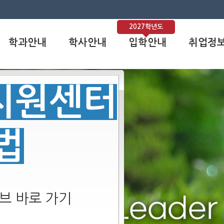
2027학년도
학과안내
학사안내
입학안내
취업정
사지원센터
법
브 바로 가기