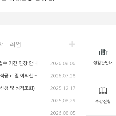
부로 다채로운 공연 펼
들을 대상으로 템플스테이 프로
했다. 이번 행사는 한국 불교문화
쳐 오카리나·색소폰·한
활을 직접 체험할 수 있는 기회를
국무용·민요 공연으로
유학생들의 한국 사회 적응과 문
치유와 감동 선사
돕기 위해 마련되었다. 참가한 유학생들은
△명상 △다도 △사찰 예절 △전
주대학교가 지난 11일 나주대학교
험 등 다양한 프로그램을 통해 
강당에서 '나주대와 함께하는 사랑
문화와 생활방식을 몸소 느낄 수 
 힐링콘서트'를 개최했다. 나주대학
학
취업
히, 무위사의 고즈넉한 자연환경
 제공 나주대학교가 마련한 '사랑의
은 사찰 건축물은 참가자들에게 
링콘서트'가 지역 주민들의 뜨거운
을 남겼다. 한 유학생은 “한국에서 공부하
응 속에 성황리에 마무리됐다. 나주
면서 책으로만 접했던 불교문화를
생활관안내
접수 기간 연장 안내
2026.08.06
학교 노인복지센터는 지난 11일 나
험할 수 있어 뜻깊었다”며 “이번
대학교 대강당에서 지역 주민과 노
해 한국 문화를 더 잘 이해하고,
복지센터 생활보호사 등 100여 명
2026학년도 하계 계절학기 성적입력, 성적공고 및 이의신청 기간 안내
2026.07.28
학업과 생활에도 큰 도움이 될 것
 참석한 가운데 '나주대와 함께하는
소감을 밝혔다. 나주대학교 관계자는 “유학
랑의 힐링콘서트'를 개최했다. 이번
강신청 및 성적조회)
2025.12.17
생들이 한국 문화를 이해하고 존
연은 지역 문화예술인들의 재능기
를 통해 문화예술 향유 기회를 확대
은 글로벌 인재로 성장하는 데 
고, 음악을 매개로 지역사회에 치유
2025.08.29
정”이라며 “앞으로도 다양한 문화
수강신청
 나눔의 가치를 전하기 위해 마련됐
로그램을 확대해 나갈 계획”이라
. 행사는 고수연 나주대학교 노인복
2026.08.05
센터장의 환영사와 김란 나주시여