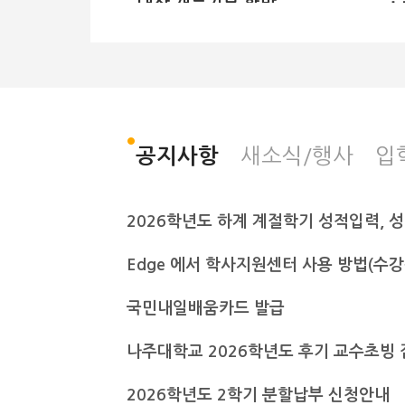
대상 재능기부 활발
정원설계·GPS 측량 실
습
전남광주통합특별시 나주대학교가 전
나
남과학고 정원산업과 학생들에게 재
대
능기부 교육을 마친 후 기념사진을 촬
의
새소식/행사
입
공지사항
영하고 있다. 나주대학교 제공 출처 :
교
전남일보
힐
(https://www.jnilbo.com) 전남
호
광주통합특별시 나주대학교 토목조경
대
학과는 교수진이 주축으로 구성된 박
주
사급 강사진으로 매년 지역사회 특성
인
화 고교를 대상으로 교육 기부를 실천
Edge 에서 학사지원센터 사용 방법(수
이
해 오고 있다고 23일 밝혔다. 최근에
사
는 구례군 소재 전남과학고 정원산업
국민내일배움카드 발급
공
과 학생들에게 재능기부 교육이 이뤄
부
졌다. 이날 김상범 교수의 정원계획과
하
나주대학교 2026학년도 후기 교수초빙 
설계 강의를 비롯해 김찬용 교수의 레
와
벨측량·GPS 관련 시연 강의 등 실무
다
중심의 다채로운 프로그램이 진행됐
2026학년도 2학기 분할납부 신청안내
지