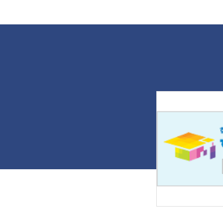
다. 나주대 토목조경학과 '교육기부
성
단'은 국가 기술적 차원의 특성화 교육
콘
체제를 구축하고 지역사회를 기반으
나
로 재능을 기부하기 위해 지난 2012
마
년 2월 구성됐다. 그동안 나주 호남원
을
예고, 광주자연과학고 등 지역의 많은
입
재학생을 대상으로 조경과 토목환경
불
에 대한 무상 교육을 꾸준히 이어가고
은
있다. 교육에 참여한 정원산업과 3학
채
년 한민수 학생은 "현장감 있는 지적
학
측량과 최신 장비인 GPS 관련 수업으
에
로 조경·산림토목을 융합해 이해할 수
콘
있었다"며 "직접 참여하는 시연을 통
무
해 기술을 습득하는 데 큰 도움이 됐
소
다"고 전했다. 출처 : 전남일보
하
(https://www.jnilbo.com)
해
때
'
을
다
희
끄