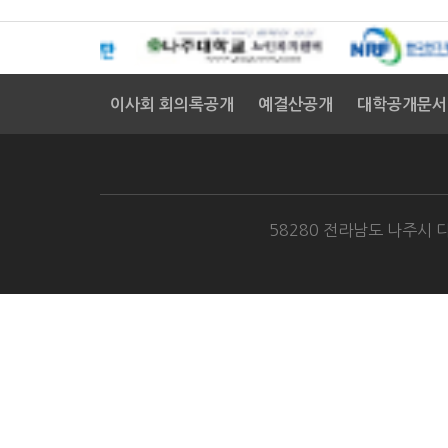
대
연
더
주
하
이사회 회의록공개
예결산공개
대학공개문서
나
는
의
는
깊
오
58280 전라남도 나주시 다
께
공
런
었
역
감
김
지
지
문
하