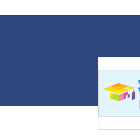
다. 나주대 토목조경학과 '교육기부
성
단'은 국가 기술적 차원의 특성화 교육
콘
체제를 구축하고 지역사회를 기반으
나
로 재능을 기부하기 위해 지난 2012
마
년 2월 구성됐다. 그동안 나주 호남원
을
예고, 광주자연과학고 등 지역의 많은
입
재학생을 대상으로 조경과 토목환경
불
에 대한 무상 교육을 꾸준히 이어가고
은
있다. 교육에 참여한 정원산업과 3학
채
년 한민수 학생은 "현장감 있는 지적
학
측량과 최신 장비인 GPS 관련 수업으
에
로 조경·산림토목을 융합해 이해할 수
콘
있었다"며 "직접 참여하는 시연을 통
무
해 기술을 습득하는 데 큰 도움이 됐
소
다"고 전했다. 출처 : 전남일보
하
(https://www.jnilbo.com)
해
때
'
을
다
희
끄