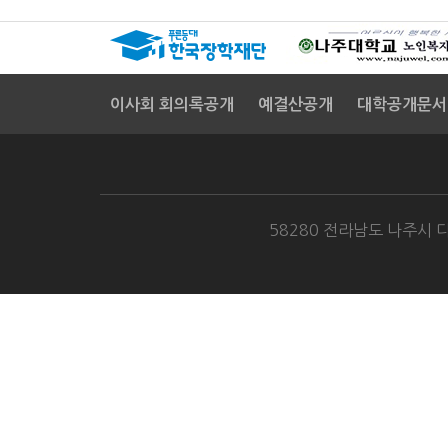
대
연
더
주
하
이사회 회의록공개
예결산공개
대학공개문서
나
는
의
는
깊
오
58280 전라남도 나주시 다
께
공
런
었
역
감
김
지
지
문
하