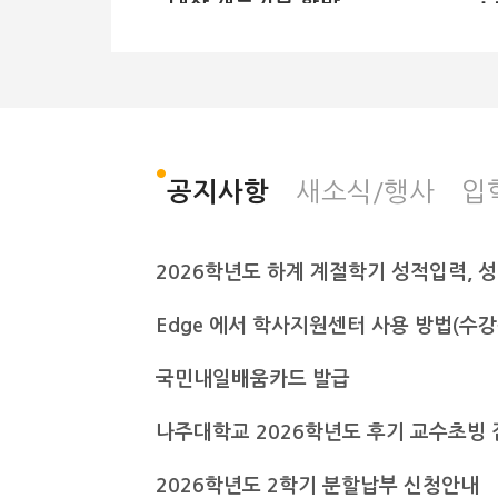
대상 재능기부 활발
정원설계·GPS 측량 실
습
전남광주통합특별시 나주대학교가 전
나
남과학고 정원산업과 학생들에게 재
대
능기부 교육을 마친 후 기념사진을 촬
의
새소식/행사
입
공지사항
영하고 있다. 나주대학교 제공 출처 :
교
전남일보
힐
(https://www.jnilbo.com) 전남
호
광주통합특별시 나주대학교 토목조경
대
학과는 교수진이 주축으로 구성된 박
주
사급 강사진으로 매년 지역사회 특성
인
화 고교를 대상으로 교육 기부를 실천
Edge 에서 학사지원센터 사용 방법(수
이
해 오고 있다고 23일 밝혔다. 최근에
사
는 구례군 소재 전남과학고 정원산업
국민내일배움카드 발급
공
과 학생들에게 재능기부 교육이 이뤄
부
졌다. 이날 김상범 교수의 정원계획과
하
나주대학교 2026학년도 후기 교수초빙 
설계 강의를 비롯해 김찬용 교수의 레
와
벨측량·GPS 관련 시연 강의 등 실무
다
중심의 다채로운 프로그램이 진행됐
2026학년도 2학기 분할납부 신청안내
지