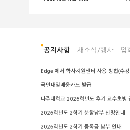
대상 재능기부 활발
정원설계·GPS 측량 실
습
전남광주통합특별시 나주대학교가 전
나
남과학고 정원산업과 학생들에게 재
대
능기부 교육을 마친 후 기념사진을 촬
의
새소식/행사
입
공지사항
영하고 있다. 나주대학교 제공 출처 :
교
전남일보
힐
(https://www.jnilbo.com) 전남
호
광주통합특별시 나주대학교 토목조경
Edge 에서 학사지원센터 사용 방법(수
대
학과는 교수진이 주축으로 구성된 박
주
사급 강사진으로 매년 지역사회 특성
인
화 고교를 대상으로 교육 기부를 실천
국민내일배움카드 발급
이
해 오고 있다고 23일 밝혔다. 최근에
사
는 구례군 소재 전남과학고 정원산업
나주대학교 2026학년도 후기 교수초빙 
공
과 학생들에게 재능기부 교육이 이뤄
부
졌다. 이날 김상범 교수의 정원계획과
하
2026학년도 2학기 분할납부 신청안내
설계 강의를 비롯해 김찬용 교수의 레
와
벨측량·GPS 관련 시연 강의 등 실무
다
중심의 다채로운 프로그램이 진행됐
2026학년도 2학기 등록금 납부 안내
지