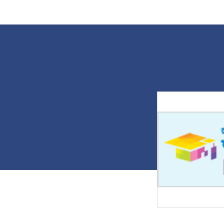
다. 나주대 토목조경학과 '교육기부
성
단'은 국가 기술적 차원의 특성화 교육
콘
체제를 구축하고 지역사회를 기반으
나
로 재능을 기부하기 위해 지난 2012
마
년 2월 구성됐다. 그동안 나주 호남원
을
예고, 광주자연과학고 등 지역의 많은
입
재학생을 대상으로 조경과 토목환경
불
에 대한 무상 교육을 꾸준히 이어가고
은
있다. 교육에 참여한 정원산업과 3학
채
년 한민수 학생은 "현장감 있는 지적
학
측량과 최신 장비인 GPS 관련 수업으
에
로 조경·산림토목을 융합해 이해할 수
콘
있었다"며 "직접 참여하는 시연을 통
무
해 기술을 습득하는 데 큰 도움이 됐
소
다"고 전했다. 출처 : 전남일보
하
(https://www.jnilbo.com)
해
때
'
을
다
희
끄