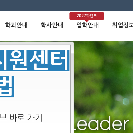
2027학년도
학과안내
학사안내
입학안내
취업정
사지원센터
법
브 바로 가기