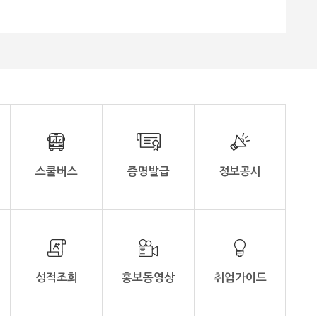
그램을 진행
사매일신문 편집국 | 2026.06.01
와 전통 생
[15:50] - 5월 27일, 국가유산청·광주시·광
 제공하여,
산구 주최 ‘무양 in the city’ 프로그램 참여
화 이해를
- 월봉·무양서원서 유생복 체험, 신창동 유
적지 탐방 등 다채로운 일정 소화 나주대
통 공예 체
학교(총장 김수연)에 재학 중인 베트남 유
한국의 정신
학생들이 한국의 전통문화와 고대 역사의
있었다. 특
숨결을 직접 느끼는 뜻깊은 시간을 가졌다.
과 역사 깊
나주대학교 베트남 유학생들은 지난 5
깊은 인상
월 27일 국가유산청, 광주광역시, 광산구가
주최하고 (재)고대문화재연구원이 주관하
 직접 체
는 2026년 향교·서원 국가유산 활용사
스쿨버스
증명발급
정보공시
 경험을 통
업 ‘무양 in the city’의 일환인 ‘무양, 다(多)
 앞으로의
누리 사랑방’ 답사 프로그램에 참여했다.
 같다”고
이번 프로그램은 외국인 유학생들을 대상
으로 한국의 역사적 가치를 알리기 위해 기
중하는 것
획되었으며, 광주의 대표적 문화유산인 월
중요한 과
봉서원과 무양서원, 그리고 고대 문명의 흔
 교류 프
적이 남아있는 광주 신창동 유적을 탐방하
성적조회
홍보동영상
취업가이드
고 밝혔다.
는 코스로 진행됐다. 이날 서원을 찾은 베
트남 유학생들은 조선시대의 교육문화와 선