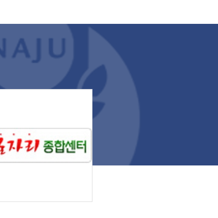
비정신에 대한 깊이 있는 설명을 들으며 한
국 전통 교육기관의 의미를 배웠다. 특히 학
생들은 조선시대 유생들이 입던 유생복을
직접 착용해 보는 체험 활동에 높은 관심과
흥미를 보였다. 전통문화 체험뿐만 아니라
현대 사회의 화두인 환경 문제를 결합한 ‘탄
소중립 만들기 체험’도 함께 운영됐다. 학생
들은 한국 사회의 친환경 실천 문화를 배우
고 일상 속 탄소중립의 중요성을 함께 고민
하는 시간을 가졌다. 이어 학생들은 광주
신창동 유적을 방문해 한국 고대 문명의 흔
적을 직접 확인하며 한국 문화의 유구한 역
사성을 체감했다. 마지막으로 도심 속에 자
리 잡은 무양서원을 방문해 전통 교육 공간
이 지닌 역사적 가치와 고유의 서원 문화를
경험하는 것으로 일정을 마무리했다. 행사
에 참여한 한 베트남 유학생은 “한국의 전
통문화를 책이 아닌 온몸으로 직접 체험할
수 있어 정말 뜻깊은 하루였다”라며 “특히
고즈넉한 서원의 분위기 속에서 선비복을
입어본 경험은 평생 잊지 못할 인상 깊은 추
억이 될 것 같다”고 소감을 전했다. 이번 행