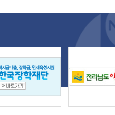
단체협의회장의 축사로 시작됐다.
서트의 기획과 연출을 맡은 임소엽
주대학교 교수는 공연의 시작부터
지막 무대까지 다양한 장르의 공연
 유기적으로 구성하며 관객들의 몰
도를 높였다. 특히 '천상의 악기'로
리는 오카리나를 중심으로 한 공연
 맑고 따뜻한 선율로 공연장을 가득
우며 깊은 감동을 선사했다. 나주대
교가 지난 11일 나주대학교 대강당
서 '나주대와 함께하는 사랑의 힐링
서트'를 개최했다. 나주대학교 제공
대에는 루나, 은빛, 새빛, 광산 오카
리, 동강, 사직골 등 지역에서 활동
는 오카리나 앙상블 6개 팀이 참여
 '베사메무초', '여행을 떠나요', '그
 그 사람', '내 하나의 사랑은 가고',
개똥벌레', '바위섬' 등 친숙한 곡들
 연주하며 관객들의 큰 박수를 받았
. 이어 신성철의 색소폰 연주와 박원
의 하모니카 공연, 조은진 단장이 이
는 너울예술단의 한국무용 '태평성