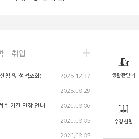
부로 다채로운 공연 펼
들을 대상으로 템플스테이 프로
했다. 이번 행사는 한국 불교문화
쳐 오카리나·색소폰·한
활을 직접 체험할 수 있는 기회를
국무용·민요 공연으로
유학생들의 한국 사회 적응과 문
치유와 감동 선사
돕기 위해 마련되었다. 참가한 유학생들은
△명상 △다도 △사찰 예절 △전
주대학교가 지난 11일 나주대학교
험 등 다양한 프로그램을 통해 
강당에서 '나주대와 함께하는 사랑
문화와 생활방식을 몸소 느낄 수 
 힐링콘서트'를 개최했다. 나주대학
학
취업
히, 무위사의 고즈넉한 자연환경
 제공 나주대학교가 마련한 '사랑의
은 사찰 건축물은 참가자들에게 
링콘서트'가 지역 주민들의 뜨거운
을 남겼다. 한 유학생은 “한국에서 공부하
응 속에 성황리에 마무리됐다. 나주
면서 책으로만 접했던 불교문화를
생활관안내
강신청 및 성적조회)
2025.12.17
학교 노인복지센터는 지난 11일 나
험할 수 있어 뜻깊었다”며 “이번
대학교 대강당에서 지역 주민과 노
해 한국 문화를 더 잘 이해하고,
복지센터 생활보호사 등 100여 명
2025.08.29
학업과 생활에도 큰 도움이 될 것
 참석한 가운데 '나주대와 함께하는
소감을 밝혔다. 나주대학교 관계자는 “유학
랑의 힐링콘서트'를 개최했다. 이번
접수 기간 연장 안내
2026.08.06
생들이 한국 문화를 이해하고 존
연은 지역 문화예술인들의 재능기
를 통해 문화예술 향유 기회를 확대
은 글로벌 인재로 성장하는 데 
고, 음악을 매개로 지역사회에 치유
2026.08.05
정”이라며 “앞으로도 다양한 문화
수강신청
 나눔의 가치를 전하기 위해 마련됐
로그램을 확대해 나갈 계획”이라
. 행사는 고수연 나주대학교 노인복
2026.08.05
센터장의 환영사와 김란 나주시여