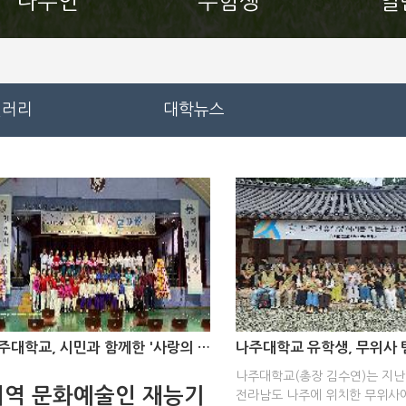
나주인
수험생
일
갤러리
대학뉴스
나주대학교, 시민과 함께한 '사랑의 힐링콘서트' 성료
나주대학교(총장 김수연)는 지난 
지역 문화예술인 재능기
전라남도 나주에 위치한 무위사