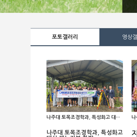
포토갤러리
영상
나주대 토목조경학과, 특성화고 대상 재능기부 활발
나주대 토목조경학과, 특성화고